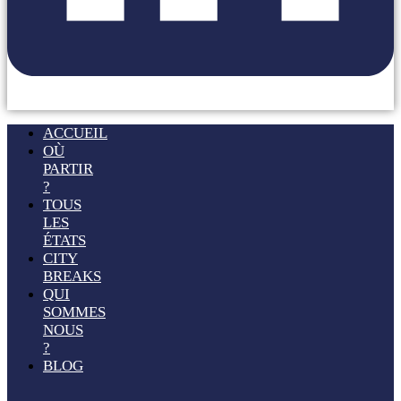
ACCUEIL
OÙ
PARTIR
?
TOUS
LES
ÉTATS
CITY
BREAKS
QUI
SOMMES
NOUS
?
BLOG