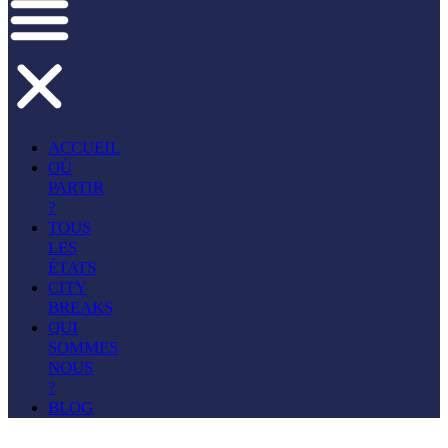
ACCUEIL
OÙ
PARTIR
?
TOUS
LES
ÉTATS
CITY
BREAKS
QUI
SOMMES
NOUS
?
BLOG