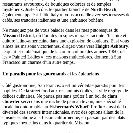
restaurants savoureux, de boutiques colorées et de temples
mystérieux. Juste à côté, le quartier branché de
North Beach
,
également appelé « Little Italy », vous accueille avec ses terrasses de
cafés, ses trattorias italiennes et une ambiance bohème.
Ne manquez pas de vous balader dans les rues pittoresques du
Mission District
, où l’art des fresques murales raconte l’histoire et la
culture latino-américaine dans une explosion de couleurs. Et si vous
aimez les maisons victoriennes, dirigez-vous vers
Haight-Ashbury
,
le quartier emblématique de la contre-culture des années 1960, où
les « Painted Ladies », ces maisons multicolores, donnent à San
Francisco un charme d’un autre temps.
Un paradis pour les gourmands et les épicuriens
Côté gastronomie, San Francisco est un véritable paradis pour les
papilles. De la street food aux restaurants étoilés, la ville regorge de
délices culinaires. Ne partez pas sans goûter à un bol de
clam
chowder
servi dans une miche de pain au levain, une spécialité
locale incontournable au
Fisherman’s Wharf
. Profitez aussi de la
diversité des saveurs internationales, avec des options allant de la
cuisine asiatique à la fusion californienne, en passant par des plats
typiques mexicains dans le quartier de Mission.