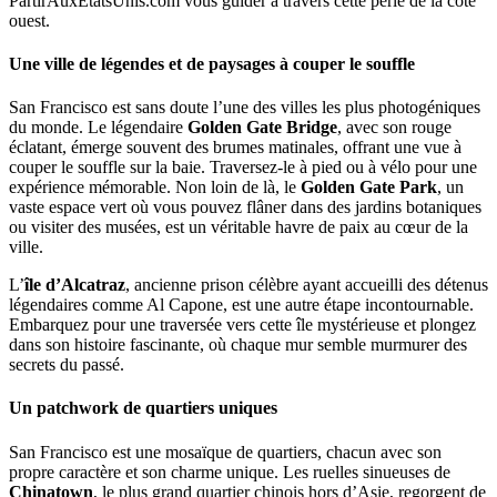
PartirAuxEtatsUnis.com vous guider à travers cette perle de la côte
ouest.
Une ville de légendes et de paysages à couper le souffle
San Francisco est sans doute l’une des villes les plus photogéniques
du monde. Le légendaire
Golden Gate Bridge
, avec son rouge
éclatant, émerge souvent des brumes matinales, offrant une vue à
couper le souffle sur la baie. Traversez-le à pied ou à vélo pour une
expérience mémorable. Non loin de là, le
Golden Gate Park
, un
vaste espace vert où vous pouvez flâner dans des jardins botaniques
ou visiter des musées, est un véritable havre de paix au cœur de la
ville.
L’
île d’Alcatraz
, ancienne prison célèbre ayant accueilli des détenus
légendaires comme Al Capone, est une autre étape incontournable.
Embarquez pour une traversée vers cette île mystérieuse et plongez
dans son histoire fascinante, où chaque mur semble murmurer des
secrets du passé.
Un patchwork de quartiers uniques
San Francisco est une mosaïque de quartiers, chacun avec son
propre caractère et son charme unique. Les ruelles sinueuses de
Chinatown
, le plus grand quartier chinois hors d’Asie, regorgent de