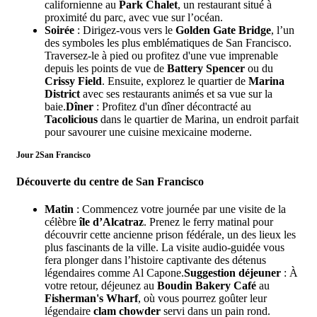
californienne au
Park Chalet
, un restaurant situé à
proximité du parc, avec vue sur l’océan.
Soirée
: Dirigez-vous vers le
Golden Gate Bridge
, l’un
des symboles les plus emblématiques de San Francisco.
Traversez-le à pied ou profitez d'une vue imprenable
depuis les points de vue de
Battery Spencer
ou du
Crissy Field
. Ensuite, explorez le quartier de
Marina
District
avec ses restaurants animés et sa vue sur la
baie.
Dîner
: Profitez d'un dîner décontracté au
Tacolicious
dans le quartier de Marina, un endroit parfait
pour savourer une cuisine mexicaine moderne.
Jour 2
San Francisco
Découverte du centre de San Francisco
Matin
: Commencez votre journée par une visite de la
célèbre
île d’Alcatraz
. Prenez le ferry matinal pour
découvrir cette ancienne prison fédérale, un des lieux les
plus fascinants de la ville. La visite audio-guidée vous
fera plonger dans l’histoire captivante des détenus
légendaires comme Al Capone.
Suggestion déjeuner
: À
votre retour, déjeunez au
Boudin Bakery Café
au
Fisherman's Wharf
, où vous pourrez goûter leur
légendaire
clam chowder
servi dans un pain rond.