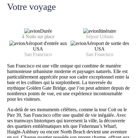
Votre voyage
Durée
Itinéraire
4 Nuits sur place
Séjour Urbain
Aéroport d'entrée aux
Aéroport de sortie des
USA
USA
San Francisco
San Francisco
San Francisco est une ville unique qui combine de manière
harmonieuse urbanisme moderne et paysages naturels. Elle est
particulièrement appréciée pour son cadre exceptionnel entre la
baie et les collines qui la surplombent. La traversée du
mythique Golden Gate Bridge, que l’on peut admirer depuis de
nombreux points de vue, est une expérience incontournable
pour les visiteurs.
Au-delà de ses monuments célèbres, comme la tour Coit ou le
Pier 39, San Francisco offre une qualité de vie inégalée. Avec
ses tramways historiques qui traversent la ville, la découverte
des quartiers emblématiques tels que Fisherman’s Wharf,
Haight-Ashbury ou encore North Beach devient une aventure
en soi. Chaque quartier possède son propre charme, offrant aux