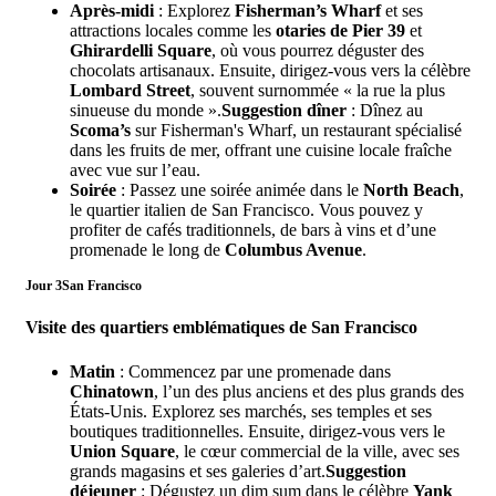
Après-midi
: Explorez
Fisherman’s Wharf
et ses
attractions locales comme les
otaries de Pier 39
et
Ghirardelli Square
, où vous pourrez déguster des
chocolats artisanaux. Ensuite, dirigez-vous vers la célèbre
Lombard Street
, souvent surnommée « la rue la plus
sinueuse du monde ».
Suggestion dîner
: Dînez au
Scoma’s
sur Fisherman's Wharf, un restaurant spécialisé
dans les fruits de mer, offrant une cuisine locale fraîche
avec vue sur l’eau.
Soirée
: Passez une soirée animée dans le
North Beach
,
le quartier italien de San Francisco. Vous pouvez y
profiter de cafés traditionnels, de bars à vins et d’une
promenade le long de
Columbus Avenue
.
Jour 3
San Francisco
Visite des quartiers emblématiques de San Francisco
Matin
: Commencez par une promenade dans
Chinatown
, l’un des plus anciens et des plus grands des
États-Unis. Explorez ses marchés, ses temples et ses
boutiques traditionnelles. Ensuite, dirigez-vous vers le
Union Square
, le cœur commercial de la ville, avec ses
grands magasins et ses galeries d’art.
Suggestion
déjeuner
: Dégustez un dim sum dans le célèbre
Yank