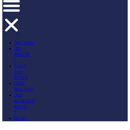
ACCUEIL
OÙ
PARTIR
?
TOUS
LES
ÉTATS
CITY
BREAKS
QUI
SOMMES
NOUS
?
BLOG