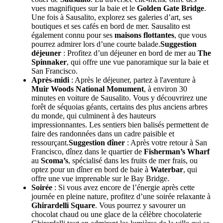
vues magnifiques sur la baie et le
Golden Gate Bridge
.
Une fois à Sausalito, explorez ses galeries d’art, ses
boutiques et ses cafés en bord de mer. Sausalito est
également connu pour ses
maisons flottantes
, que vous
pourrez admirer lors d’une courte balade.
Suggestion
déjeuner
: Profitez d’un déjeuner en bord de mer au
The
Spinnaker
, qui offre une vue panoramique sur la baie et
San Francisco.
Après-midi
: Après le déjeuner, partez à l'aventure à
Muir Woods National Monument
, à environ 30
minutes en voiture de Sausalito. Vous y découvrirez une
forêt de séquoias géants, certains des plus anciens arbres
du monde, qui culminent à des hauteurs
impressionnantes. Les sentiers bien balisés permettent de
faire des randonnées dans un cadre paisible et
ressourçant.
Suggestion dîner
: Après votre retour à San
Francisco, dînez dans le quartier de
Fisherman’s Wharf
au
Scoma’s
, spécialisé dans les fruits de mer frais, ou
optez pour un dîner en bord de baie à
Waterbar
, qui
offre une vue imprenable sur le Bay Bridge.
Soirée
: Si vous avez encore de l’énergie après cette
journée en pleine nature, profitez d’une soirée relaxante à
Ghirardelli Square
. Vous pourrez y savourer un
chocolat chaud ou une glace de la célèbre chocolaterie