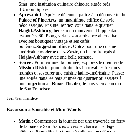
Sing
, une institution culinaire chinoise située près
d’Union Square.
Après-midi
: Après le déjeuner, partez à la découverte du
Palace of Fine Arts
, un magnifique édifice de style
néoclassique. Ensuite, rendez-vous dans le quartier
Haight-Ashbury
, berceau du mouvement hippie dans
les années 60. Plongez dans son ambiance alternative
avec ses boutiques vintage et ses cafés
bohèmes.
Suggestion dîner
: Optez pour une cuisine
américaine moderne chez
Zazie
, un bistro français à
Haight-Ashbury avec une belle terrasse.
Soirée
: Pour terminer la journée, explorez le quartier de
Mission District
pour admirer les incroyables fresques
murales et savourer une cuisine latino-américaine. Passez
une soirée dans les bars animés du quartier ou assistez à
une projection au
Roxie Theater
, le plus vieux cinéma
de San Francisco.
Jour 4
San Francisco
Excursion à Sausalito et Muir Woods
Matin
: Commencez la journée par une traversée en ferry
de la baie de San Francisco vers le charmant village
côtier de
Sausalito
. La traversée elle-même offre des