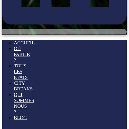
ACCUEIL
OÙ
PARTIR
?
TOUS
LES
ÉTATS
CITY
BREAKS
QUI
SOMMES
NOUS
?
BLOG