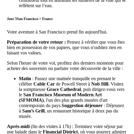
Ghirardelli tout en admirant les lumières de la ville qui se
reflètent sur l’eau.
Jour 5
San Francisco > France
Votre aventure à San Francisco prend fin aujourd'hui.
Préparation de votre retour :
Pensez à vérifier que vous êtes
bien en possession de vos papiers, que vous n'oubliez rien en
faisant vos valises.
Selon l'heure de votre vol, profitez des derniers moments pour
acheter des souvenirs ou parfaire votre découverte de la ville :
Matin
: Passez une matinée tranquille en prenant le
célèbre
Cable Car
de Powell Street à
Nob Hill
. Visitez
la somptueuse
Grace Cathedral
, puis dirigez-vous vers
le
San Francisco Museum of Modern Art
(SFMOMA)
, l'un des plus grands musées d'art
contemporain du pays.
Suggestion déjeuner
: Déjeunez
à
Sam’s Grill
, un restaurant historique à deux pas du
musée.
Après-midi
(fin des visites à 17h) : Terminez votre séjour par
une balade dans le
Financial District
, où vous pourrez admirer