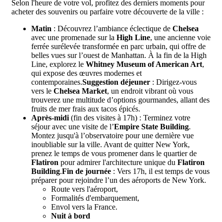
Selon l'heure de votre vol, profitez des derniers moments pour
acheter des souvenirs ou parfaire votre découverte de la ville :
Matin
: Découvrez l’ambiance éclectique de
Chelsea
avec une promenade sur la
High Line
, une ancienne voie
ferrée surélevée transformée en parc urbain, qui offre de
belles vues sur l’ouest de Manhattan. À la fin de la High
Line, explorez le
Whitney Museum of American Art
,
qui expose des œuvres modernes et
contemporaines.
Suggestion déjeuner
: Dirigez-vous
vers le
Chelsea Market
, un endroit vibrant où vous
trouverez une multitude d’options gourmandes, allant des
fruits de mer frais aux tacos épicés.
Après-midi
(fin des visites à 17h) : Terminez votre
séjour avec une visite de l’
Empire State Building
.
Montez jusqu'à l’observatoire pour une dernière vue
inoubliable sur la ville. Avant de quitter New York,
prenez le temps de vous promener dans le quartier de
Flatiron
pour admirer l'architecture unique du
Flatiron
Building
.
Fin de journée
: Vers 17h, il est temps de vous
préparer pour rejoindre l’un des aéroports de New York.
Route vers l'aéroport,
Formalités d'embarquement,
Envol vers la France.
Nuit à bord