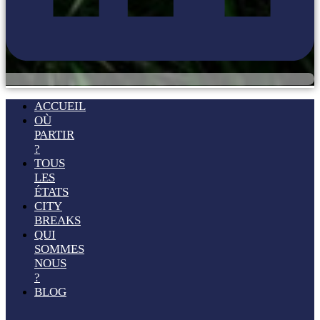
ACCUEIL
OÙ
PARTIR
?
TOUS
LES
ÉTATS
CITY
BREAKS
QUI
SOMMES
NOUS
?
BLOG