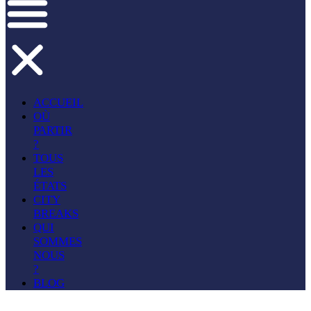
ACCUEIL
OÙ
PARTIR
?
TOUS
LES
ÉTATS
CITY
BREAKS
QUI
SOMMES
NOUS
?
BLOG