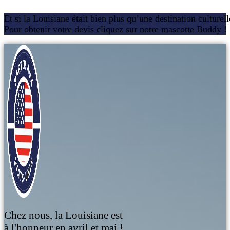
Et si la Louisiane était bien plus qu’une destination culturel
Pour obtenir votre devis cliquez sur notre mascotte Buddy !
Chez nous, la Louisiane est
à l'honneur en avril et mai !