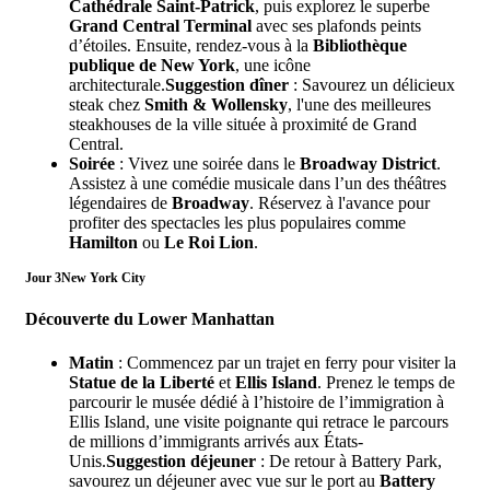
Cathédrale Saint-Patrick
, puis explorez le superbe
Grand Central Terminal
avec ses plafonds peints
d’étoiles. Ensuite, rendez-vous à la
Bibliothèque
publique de New York
, une icône
architecturale.
Suggestion dîner
: Savourez un délicieux
steak chez
Smith & Wollensky
, l'une des meilleures
steakhouses de la ville située à proximité de Grand
Central.
Soirée
: Vivez une soirée dans le
Broadway District
.
Assistez à une comédie musicale dans l’un des théâtres
légendaires de
Broadway
. Réservez à l'avance pour
profiter des spectacles les plus populaires comme
Hamilton
ou
Le Roi Lion
.
Jour 3
New York City
Découverte du Lower Manhattan
Matin
: Commencez par un trajet en ferry pour visiter la
Statue de la Liberté
et
Ellis Island
. Prenez le temps de
parcourir le musée dédié à l’histoire de l’immigration à
Ellis Island, une visite poignante qui retrace le parcours
de millions d’immigrants arrivés aux États-
Unis.
Suggestion déjeuner
: De retour à Battery Park,
savourez un déjeuner avec vue sur le port au
Battery