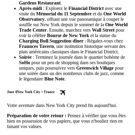
Gardens Restaurant
.
Après-midi
: Explorez le
Financial District
avec une
visite du
Mémorial du 11 Septembre
et du
One World
Observatory
, offrant une vue panoramique à couper le
souffle sur New York depuis le sommet de la
One World
Trade Center
. Ensuite, marchez vers
Wall Street
pour
voir la célèbre
Bourse de New York
et la statue du
Charging Bull
.
Suggestion dîner
: Régalez-vous chez
Fraunces Tavern
, une institution historique servant des
plats américains classiques dans le Financial District.
Soirée
: Terminez la journée dans le quartier bohème de
SoHo
pour un peu de shopping dans ses boutiques
uniques, puis poursuivez vers
Greenwich Village
pour
une soirée dans un des nombreux clubs de jazz, comme
le légendaire
Blue Note
.
Jour 4
New York City > France
Votre aventure dans New York City prend fin aujourd'hui.
Préparation de votre retour :
Pensez à vérifier que vous êtes
bien en possession de vos papiers, que vous n'bouliez rien en
faisant vos valises.