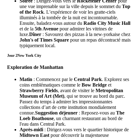
Soirée
: Dirigez-vous vers le
Rockefeller Center
pour
une vue imprenable sur la ville depuis le sommet du
Top
of the Rock
. L’expérience de voir les gratte-ciels
illuminés à la tombée de la nuit est incontournable.
Ensuite, baladez-vous autour du
Radio City Music Hall
et de la
5th Avenue
pour admirer les vitrines de
luxe.
Dîner
: Savourez des pizzas à la new-yorkaise chez
John's of Times Square
pour un repas décontracté mais
typiquement local.
Jour 2
New York City
Exploration de Manhattan
Matin
: Commencez par le
Central Park
. Explorez ses
coins emblématiques comme le
Bow Bridge
et
Strawberry Fields
, avant de visiter le
Metropolitan
Museum of Art (Met)
, qui se trouve au bord du parc.
Passez du temps à admirer les impressionnantes
collections d’art de cette institution mondialement
connue.
Suggestion déjeuner
: Reposez-vous au
The
Loeb Boathouse
, un charmant restaurant au bord de
l'eau dans Central Park.
Après-midi
: Dirigez-vous vers le quartier historique de
Midtown East
pour découvrir la majestueuse