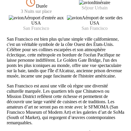
Itinéraire
Durée
Séjour Urbain
3 Nuits sur place
Aéroport d'entrée aux
Aéroport de sortie des
USA
USA
San Francisco
San Francisco
San Francisco est bien plus qu'une simple ville californienne,
c'est un véritable symbole de la côte Ouest des États-Unis.
Célèbre pour ses collines escarpées et son atmosphère
éclectique, cette métropole en bordure de l'océan Pacifique ne
laisse personne indifférent. Le Golden Gate Bridge, l'un des
ponts les plus iconiques au monde, offre une vue spectaculaire
sur la baie, tandis que l'île d'Alcatraz, ancienne prison devenue
musée, incarne une page fascinante de l'histoire américaine.
San Francisco est aussi une ville où règne une diversité
culturelle marquée. Les quartiers tels que Chinatown ou
Mission District reflètent cette richesse et permettent de
découvrir une large variété de cuisines et de traditions. Les
amateurs d’art ne seront pas en reste avec le SFMOMA (San
Francisco Museum of Modern Art) et les galeries d’art de SoMa
(South of Market), qui regorgent d’œuvres contemporaines
remarquables.