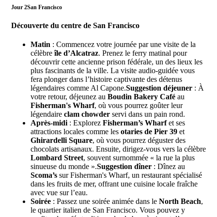
Jour 2
San Francisco
Découverte du centre de San Francisco
Matin
: Commencez votre journée par une visite de la
célèbre
île d’Alcatraz
. Prenez le ferry matinal pour
découvrir cette ancienne prison fédérale, un des lieux les
plus fascinants de la ville. La visite audio-guidée vous
fera plonger dans l’histoire captivante des détenus
légendaires comme Al Capone.
Suggestion déjeuner
: À
votre retour, déjeunez au
Boudin Bakery Café
au
Fisherman's Wharf
, où vous pourrez goûter leur
légendaire
clam chowder
servi dans un pain rond.
Après-midi
: Explorez
Fisherman’s Wharf
et ses
attractions locales comme les
otaries de Pier 39
et
Ghirardelli Square
, où vous pourrez déguster des
chocolats artisanaux. Ensuite, dirigez-vous vers la célèbre
Lombard Street
, souvent surnommée « la rue la plus
sinueuse du monde ».
Suggestion dîner
: Dînez au
Scoma’s
sur Fisherman's Wharf, un restaurant spécialisé
dans les fruits de mer, offrant une cuisine locale fraîche
avec vue sur l’eau.
Soirée
: Passez une soirée animée dans le
North Beach
,
le quartier italien de San Francisco. Vous pouvez y