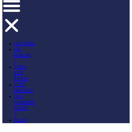
ACCUEIL
OÙ
PARTIR
?
TOUS
LES
ÉTATS
CITY
BREAKS
QUI
SOMMES
NOUS
?
BLOG