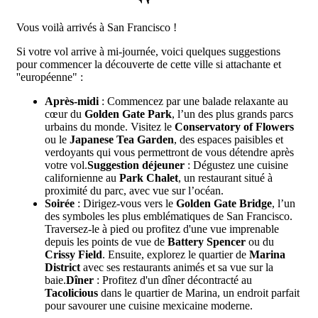
Vous voilà arrivés à San Francisco !
Si votre vol arrive à mi-journée, voici quelques suggestions
pour commencer la découverte de cette ville si attachante et
''européenne" :
Après-midi
: Commencez par une balade relaxante au
cœur du
Golden Gate Park
, l’un des plus grands parcs
urbains du monde. Visitez le
Conservatory of Flowers
ou le
Japanese Tea Garden
, des espaces paisibles et
verdoyants qui vous permettront de vous détendre après
votre vol.
Suggestion déjeuner
: Dégustez une cuisine
californienne au
Park Chalet
, un restaurant situé à
proximité du parc, avec vue sur l’océan.
Soirée
: Dirigez-vous vers le
Golden Gate Bridge
, l’un
des symboles les plus emblématiques de San Francisco.
Traversez-le à pied ou profitez d'une vue imprenable
depuis les points de vue de
Battery Spencer
ou du
Crissy Field
. Ensuite, explorez le quartier de
Marina
District
avec ses restaurants animés et sa vue sur la
baie.
Dîner
: Profitez d'un dîner décontracté au
Tacolicious
dans le quartier de Marina, un endroit parfait
pour savourer une cuisine mexicaine moderne.