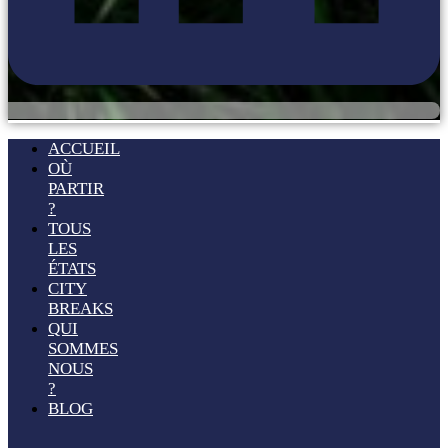
ACCUEIL
OÙ
PARTIR
?
TOUS
LES
ÉTATS
CITY
BREAKS
QUI
SOMMES
NOUS
?
BLOG