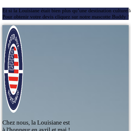
Et si la Louisiane était bien plus qu’une destination culturel
Pour obtenir votre devis cliquez sur notre mascotte Buddy !
Chez nous, la Louisiane est
à l'honneur en avril et mai !