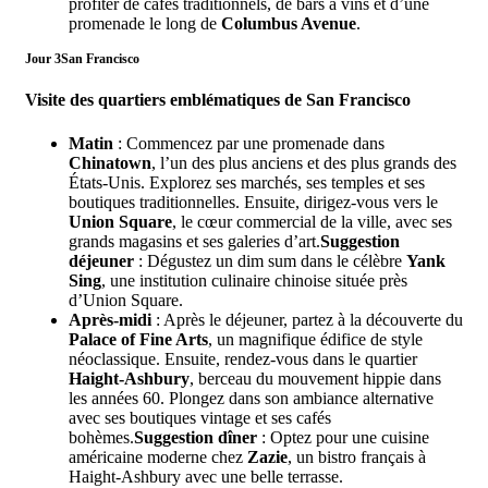
profiter de cafés traditionnels, de bars à vins et d’une
promenade le long de
Columbus Avenue
.
Jour 3
San Francisco
Visite des quartiers emblématiques de San Francisco
Matin
: Commencez par une promenade dans
Chinatown
, l’un des plus anciens et des plus grands des
États-Unis. Explorez ses marchés, ses temples et ses
boutiques traditionnelles. Ensuite, dirigez-vous vers le
Union Square
, le cœur commercial de la ville, avec ses
grands magasins et ses galeries d’art.
Suggestion
déjeuner
: Dégustez un dim sum dans le célèbre
Yank
Sing
, une institution culinaire chinoise située près
d’Union Square.
Après-midi
: Après le déjeuner, partez à la découverte du
Palace of Fine Arts
, un magnifique édifice de style
néoclassique. Ensuite, rendez-vous dans le quartier
Haight-Ashbury
, berceau du mouvement hippie dans
les années 60. Plongez dans son ambiance alternative
avec ses boutiques vintage et ses cafés
bohèmes.
Suggestion dîner
: Optez pour une cuisine
américaine moderne chez
Zazie
, un bistro français à
Haight-Ashbury avec une belle terrasse.