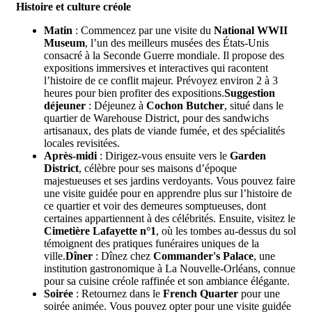
Histoire et culture créole
Matin
: Commencez par une visite du
National WWII
Museum
, l’un des meilleurs musées des États-Unis
consacré à la Seconde Guerre mondiale. Il propose des
expositions immersives et interactives qui racontent
l’histoire de ce conflit majeur. Prévoyez environ 2 à 3
heures pour bien profiter des expositions.
Suggestion
déjeuner
: Déjeunez à
Cochon Butcher
, situé dans le
quartier de Warehouse District, pour des sandwichs
artisanaux, des plats de viande fumée, et des spécialités
locales revisitées.
Après-midi
: Dirigez-vous ensuite vers le
Garden
District
, célèbre pour ses maisons d’époque
majestueuses et ses jardins verdoyants. Vous pouvez faire
une visite guidée pour en apprendre plus sur l’histoire de
ce quartier et voir des demeures somptueuses, dont
certaines appartiennent à des célébrités. Ensuite, visitez le
Cimetière Lafayette n°1
, où les tombes au-dessus du sol
témoignent des pratiques funéraires uniques de la
ville.
Dîner
: Dînez chez
Commander's Palace
, une
institution gastronomique à La Nouvelle-Orléans, connue
pour sa cuisine créole raffinée et son ambiance élégante.
Soirée
: Retournez dans le
French Quarter
pour une
soirée animée. Vous pouvez opter pour une visite guidée