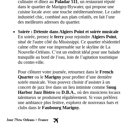
culinaire et dînez au
Paladar 511
, un restaurant réputé
dans le quartier de Marigny/Bywater, qui propose une
cuisine locale avec une touche méditerranéenne. Le cadre
industriel chic, combiné aux plats créatifs, en fait l’une
des meilleures adresses du quartier.
Soirée : Détente dans Algiers Point et soirée musicale
En soirée, prenez le
ferry
pour rejoindre
Algiers Point
,
situé de l'autre côté du Mississippi. Ce quartier résidentiel
calme offre une vue imprenable sur le skyline de La
Nouvelle-Orléans. C’est un endroit idéal pour une balade
tranquille au bord de l’eau, loin de l’agitation touristique
du centre-ville.
Pour clôturer votre journée, retournez dans le
French
Quarter
ou le
Marigny
pour profiter d’une dernière
soirée musicale. Vous pouvez choisir d’assister à un
concert de jazz live dans un lieu intimiste comme
Snug
Harbor Jazz Bistro
ou
D.B.A.
, où des musiciens locaux
talentueux se produisent régulièrement. Si vous préférez
une ambiance plus festive, explorez de nouveaux bars et
clubs dans le
Faubourg Marigny
.
Jour 7
New Orleans > France