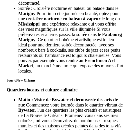
décontracté.
Soirée : Croisière nocturne en bateau ou balade dans le
Marigny
Pour finir cette journée en beauté, optez pour
une
croisière nocturne en bateau à vapeur
le long du
Mississippi
, une expérience relaxante qui vous offrira
des vues magnifiques sur la ville illuminée.Si vous
préférez rester à terre, passez la soirée dans le
Faubourg
Marigny
. Ce quartier bohème et artistique est le lieu
idéal pour une dernière soirée décontractée, avec ses
nombreux bars à cocktails, ses clubs de jazz et ses petits
restaurants où l’ambiance est toujours chaleureuse. Vous
pouvez par exemple vous rendre au
Frenchmen Art
Market
, un marché nocturne qui expose des œuvres d'art
locales.
Jour 6
New Orleans
Quartiers locaux et culture culinaire
Matin : Visite de Bywater et découverte des arts de
rue
Commencez votre journée dans le quartier vibrant de
Bywater
, l'un des quartiers les plus créatifs et artistiques
de La Nouvelle-Orléans. Promenez-vous dans ses rues
colorées, où vous découvrirez de nombreuses fresques
murales et des maisons créoles peintes dans des tons vifs.