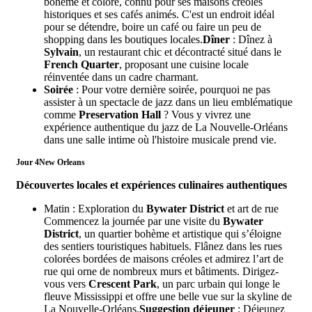
bohème et coloré, connu pour ses maisons créoles
historiques et ses cafés animés. C'est un endroit idéal
pour se détendre, boire un café ou faire un peu de
shopping dans les boutiques locales.
Dîner
: Dînez à
Sylvain
, un restaurant chic et décontracté situé dans le
French Quarter
, proposant une cuisine locale
réinventée dans un cadre charmant.
Soirée
: Pour votre dernière soirée, pourquoi ne pas
assister à un spectacle de jazz dans un lieu emblématique
comme
Preservation Hall
? Vous y vivrez une
expérience authentique du jazz de La Nouvelle-Orléans
dans une salle intime où l'histoire musicale prend vie.
Jour 4
New Orleans
Découvertes locales et expériences culinaires authentiques
Matin : Exploration du
Bywater District
et art de rue
Commencez la journée par une visite du
Bywater
District
, un quartier bohème et artistique qui s’éloigne
des sentiers touristiques habituels. Flânez dans les rues
colorées bordées de maisons créoles et admirez l’art de
rue qui orne de nombreux murs et bâtiments. Dirigez-
vous vers
Crescent Park
, un parc urbain qui longe le
fleuve Mississippi et offre une belle vue sur la skyline de
La Nouvelle-Orléans.
Suggestion déjeuner
: Déjeunez