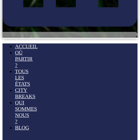
ACCUEIL
OÙ
PARTIR
?
TOUS
LES
ÉTATS
CITY
BREAKS
QUI
SOMMES
NOUS
?
BLOG