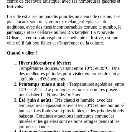
centre de créativité artistique, avec ses nombreuses galeries et
festivals.
La ville est aussi un paradis pour les amateurs de cuisine. Les
plats locaux sont un savoureux mélange d’épices et de
traditions, avec des mets incontournables comme le gumbo, le
jambalaya et les célèbres huîtres Rockefeller. La Nouvelle-
Orléans, avec son atmosphère accueillante et festive, est une
ville où il fait bon flâner et s’imprégner de la culture.
Quand y aller ?
Hiver (décembre à février)
Températures douces, variant entre 10°C et 20°C. Une
des meilleures périodes pour visiter en termes de climat
agréable et d'événements.
Printemps (mars à mai)
: Températures agréables, entre
15°C et 25°C. Le printemps est une saison très prisée
pour visiter La Nouvelle-Orléans.
Été (juin à août)
: Très chaud et humide, avec des
températures dépassant souvent les 30°C et une humidité
intense. Les foules sont plus faibles, et les prix des hôtels
baissent. Certaines attractions intérieures comme les
musées et les galeries sont de bons refuges pendant les
journées chaudes
Automne (septembre à novembre)
: Températures