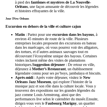
à pied des
fantômes et mystères de La Nouvelle-
Orléans
, une façon amusante de découvrir les légendes
et histoires effrayantes de la ville.
Jour 3
New Orleans
Excursion en dehors de la ville et culture cajun
Matin
: Partez pour une
excursion dans les bayous
, à
environ 45 minutes de route de la ville. Plusieurs
entreprises locales proposent des excursions en bateau
dans les marécages, où vous pourrez voir des alligators,
des tortues, et d’autres animaux sauvages tout en
découvrant l’écosystème unique des bayous. Certaines
visites incluent même des visites de plantations
historiques.
Suggestion déjeuner
: De retour en ville,
déjeunez à
Mother’s Restaurant
, un établissement
légendaire connu pour ses po’boys, jambalaya et biscuits.
Après-midi
: Après votre déjeuner, visitez le
New
Orleans Jazz Museum
, qui explore l’histoire de la
musique jazz et son rôle dans la culture locale. Vous y
trouverez des expositions sur les grandes légendes du
jazz comme Louis Armstrong, ainsi que des
performances live selon le calendrier du musée.Ensuite,
dirigez-vous vers le
Faubourg Marigny
, un quartier