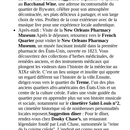
au
Bacchanal Wine
, une adresse incontournable du
quartier de Bywater, célèbre pour son atmosphère
décontractée, ses plats délicieux à partager, et son large
choix de vins. Profitez de la cour extérieure avec de la
musique live pour une expérience locale authentique.
Après-midi : Visite de la
New Orleans Pharmacy
Museum
Après le déjeuner, retournez vers le
French
Quarter
pour visiter le
New Orleans Pharmacy
Museum
, un musée fascinant installé dans la première
pharmacie des États-Unis, ouverte en 1823. Vous
découvrirez des collections d’herbes médicinales, de
remèdes anciens, et des instruments médicaux qui
plongent les visiteurs dans l’histoire de la médecine au
XIXe siècle. C’est un lieu unique et insolite qui apporte
un regard différent sur l’histoire de la ville.Ensuite,
dirigez-vous vers le quartier du
Treme
, l’un des plus
anciens quartiers afro-américains des États-Unis et un
centre de la culture créole. Faites une visite guidée du
quartier pour en apprendre plus sur son histoire musicale
et sociale, notamment sur le
cimetière Saint-Louis n°2
,
un cimetière historique où de nombreuses personnalités
locales reposent.
Suggestion dîner
: Pour le dîner,
rendez-vous chez
Dooky Chase’s
, un restaurant
légendaire fondé par Leah Chase, surnommée la "reine
de la cuisine créole". L'endroit est connu pour ses