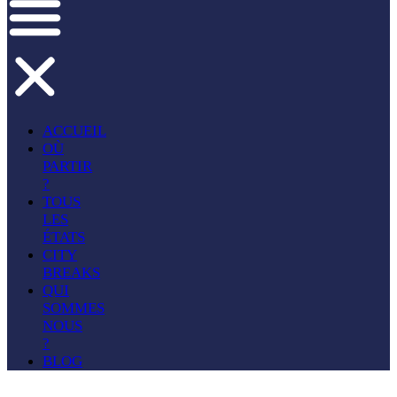
ACCUEIL
OÙ
PARTIR
?
TOUS
LES
ÉTATS
CITY
BREAKS
QUI
SOMMES
NOUS
?
BLOG