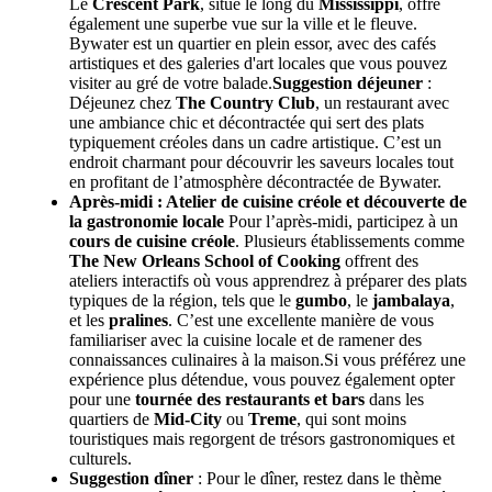
Le
Crescent Park
, situé le long du
Mississippi
, offre
également une superbe vue sur la ville et le fleuve.
Bywater est un quartier en plein essor, avec des cafés
artistiques et des galeries d'art locales que vous pouvez
visiter au gré de votre balade.
Suggestion déjeuner
:
Déjeunez chez
The Country Club
, un restaurant avec
une ambiance chic et décontractée qui sert des plats
typiquement créoles dans un cadre artistique. C’est un
endroit charmant pour découvrir les saveurs locales tout
en profitant de l’atmosphère décontractée de Bywater.
Après-midi : Atelier de cuisine créole et découverte de
la gastronomie locale
Pour l’après-midi, participez à un
cours de cuisine créole
. Plusieurs établissements comme
The New Orleans School of Cooking
offrent des
ateliers interactifs où vous apprendrez à préparer des plats
typiques de la région, tels que le
gumbo
, le
jambalaya
,
et les
pralines
. C’est une excellente manière de vous
familiariser avec la cuisine locale et de ramener des
connaissances culinaires à la maison.Si vous préférez une
expérience plus détendue, vous pouvez également opter
pour une
tournée des restaurants et bars
dans les
quartiers de
Mid-City
ou
Treme
, qui sont moins
touristiques mais regorgent de trésors gastronomiques et
culturels.
Suggestion dîner
: Pour le dîner, restez dans le thème