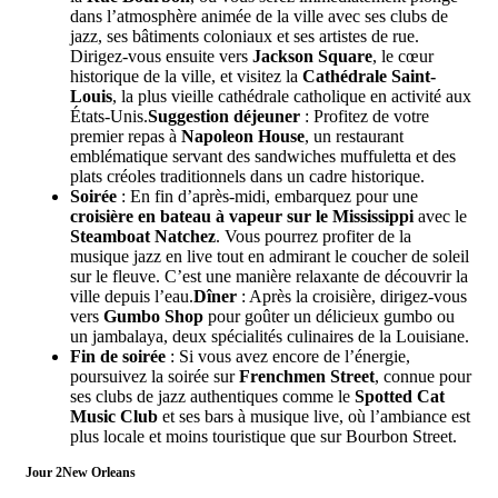
dans l’atmosphère animée de la ville avec ses clubs de
jazz, ses bâtiments coloniaux et ses artistes de rue.
Dirigez-vous ensuite vers
Jackson Square
, le cœur
historique de la ville, et visitez la
Cathédrale Saint-
Louis
, la plus vieille cathédrale catholique en activité aux
États-Unis.
Suggestion déjeuner
: Profitez de votre
premier repas à
Napoleon House
, un restaurant
emblématique servant des sandwiches muffuletta et des
plats créoles traditionnels dans un cadre historique.
Soirée
: En fin d’après-midi, embarquez pour une
croisière en bateau à vapeur sur le Mississippi
avec le
Steamboat Natchez
. Vous pourrez profiter de la
musique jazz en live tout en admirant le coucher de soleil
sur le fleuve. C’est une manière relaxante de découvrir la
ville depuis l’eau.
Dîner
: Après la croisière, dirigez-vous
vers
Gumbo Shop
pour goûter un délicieux gumbo ou
un jambalaya, deux spécialités culinaires de la Louisiane.
Fin de soirée
: Si vous avez encore de l’énergie,
poursuivez la soirée sur
Frenchmen Street
, connue pour
ses clubs de jazz authentiques comme le
Spotted Cat
Music Club
et ses bars à musique live, où l’ambiance est
plus locale et moins touristique que sur Bourbon Street.
Jour 2
New Orleans