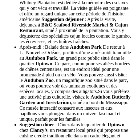
Whitney Plantation est dédiée à la mémoire des esclaves
qui y ont vécu et travaillé. La visite guidée est poignante
et offre un regard unique sur cette période de l’histoire
américaine.
Suggestion déjeuner
: Après la visite,
déjeunez à
B&C Seafood Riverside Market & Cajun
Restaurant
, situé à proximité de la plantation. Vous y
dégusterez des spécialités cajun locales comme le gumbo,
les écrevisses, et les huîtres fraîches.
Après-midi : Balade dans
Audubon Park
De retour à
La Nouvelle-Orléans, profitez d’une après-midi tranquille
au
Audubon Park
, un grand parc public situé dans le
quartier
Uptown
. Ce parc, connu pour ses allées bordées
de chênes centenaires, est un endroit idéal pour une
promenade à pied ou en vélo. Vous pouvez aussi visiter
le
Audubon Zoo
, un magnifique zoo situé dans le parc,
où vous pourrez voir des animaux exotiques et des
espèces locales, y compris des alligators.Si vous préférez
une activité plus culturelle, visitez le
Audubon Butterfly
Garden and Insectarium
, situé au bord du Mississippi.
Ce musée interactif consacré aux insectes et aux
papillons vous plongera dans un univers fascinant et
unique, parfait pour les familles.
Suggestion dîner
: Dînez dans le quartier de
Uptown
chez
Clancy’s
, un restaurant local prisé qui propose une
cuisine créole traditionnelle dans un cadre élégant et