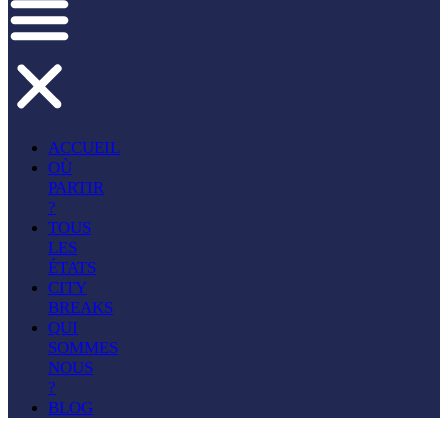
ACCUEIL
OÙ
PARTIR
?
TOUS
LES
ÉTATS
CITY
BREAKS
QUI
SOMMES
NOUS
?
BLOG