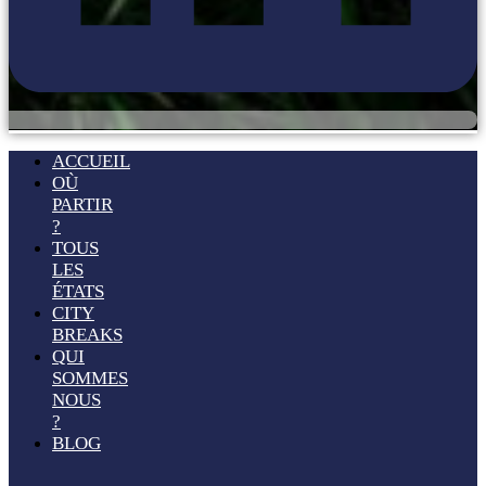
ACCUEIL
OÙ
PARTIR
?
TOUS
LES
ÉTATS
CITY
BREAKS
QUI
SOMMES
NOUS
?
BLOG