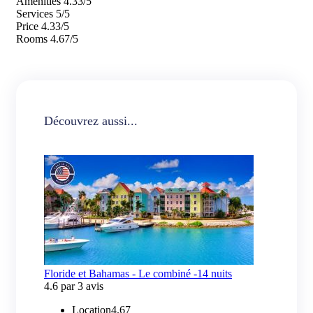
Amenities
4.33/5
Services
5/5
Price
4.33/5
Rooms
4.67/5
Découvrez aussi...
Floride et Bahamas - Le combiné -14 nuits
4.6 par 3 avis
Location
4.67