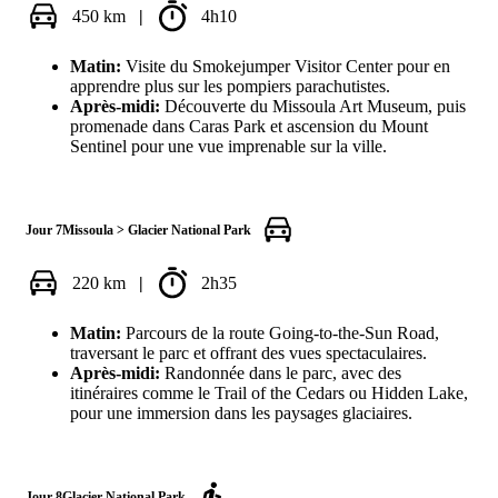
450 km
|
4h10
Matin:
Visite du Smokejumper Visitor Center pour en
apprendre plus sur les pompiers parachutistes.
Après-midi:
Découverte du Missoula Art Museum, puis
promenade dans Caras Park et ascension du Mount
Sentinel pour une vue imprenable sur la ville.
Jour 7
Missoula > Glacier National Park
220 km
|
2h35
Matin:
Parcours de la route Going-to-the-Sun Road,
traversant le parc et offrant des vues spectaculaires.
Après-midi:
Randonnée dans le parc, avec des
itinéraires comme le Trail of the Cedars ou Hidden Lake,
pour une immersion dans les paysages glaciaires.
Jour 8
Glacier National Park