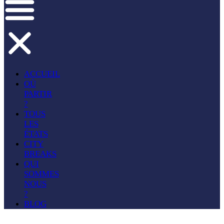
ACCUEIL
OÙ
PARTIR
?
TOUS
LES
ÉTATS
CITY
BREAKS
QUI
SOMMES
NOUS
?
BLOG