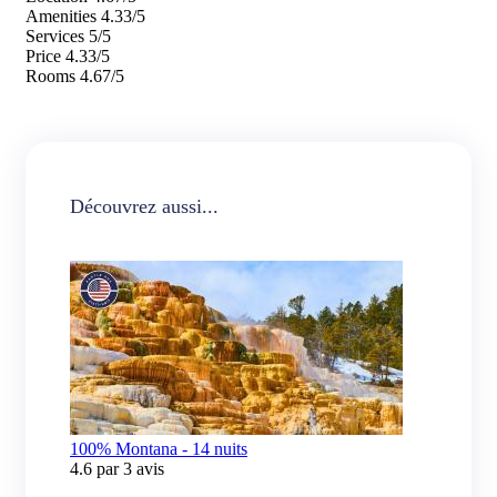
Amenities
4.33/5
Services
5/5
Price
4.33/5
Rooms
4.67/5
Découvrez aussi...
100% Montana - 14 nuits
4.6 par 3 avis