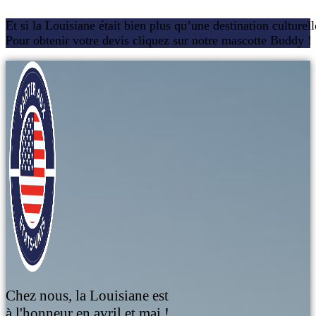
Et si la Louisiane était bien plus qu’une destination culturel
Pour obtenir votre devis cliquez sur notre mascotte Buddy !
Chez nous, la Louisiane est
à l'honneur en avril et mai !