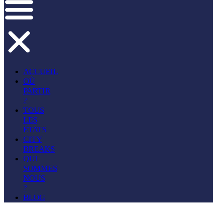
ACCUEIL
OÙ
PARTIR
?
TOUS
LES
ÉTATS
CITY
BREAKS
QUI
SOMMES
NOUS
?
BLOG