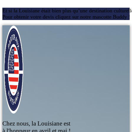
Et si la Louisiane était bien plus qu’une destination culturel
Pour obtenir votre devis cliquez sur notre mascotte Buddy !
Chez nous, la Louisiane est
à l'honneur en avril et mai !