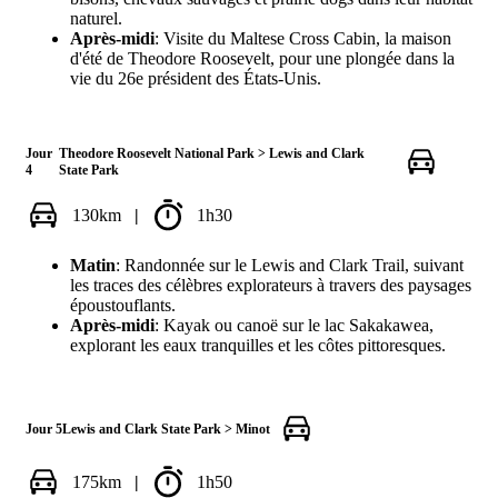
naturel.
Après-midi
: Visite du Maltese Cross Cabin, la maison
d'été de Theodore Roosevelt, pour une plongée dans la
vie du 26e président des États-Unis.
Jour
Theodore Roosevelt National Park > Lewis and Clark
4
State Park
130km
|
1h30
Matin
: Randonnée sur le Lewis and Clark Trail, suivant
les traces des célèbres explorateurs à travers des paysages
époustouflants.
Après-midi
: Kayak ou canoë sur le lac Sakakawea,
explorant les eaux tranquilles et les côtes pittoresques.
Jour 5
Lewis and Clark State Park > Minot
175km
|
1h50