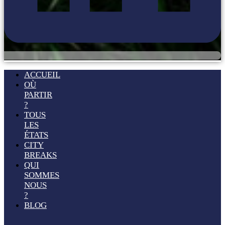
ACCUEIL
OÙ
PARTIR
?
TOUS
LES
ÉTATS
CITY
BREAKS
QUI
SOMMES
NOUS
?
BLOG