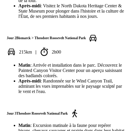
de la tour.
Après-midi
: Visitez le North Dakota Heritage Center &
State Museum pour plonger dans l'histoire et la culture de
l'État, de ses premiers habitants à nos jours.
Jour 2
Bismarck > Theodore Roosevelt National Park
215km
|
2h00
Matin
: Arrivée et installation dans le parc. Découvrez le
Painted Canyon Visitor Center pour un aperçu saisissant
des badlands colorés.
Après-midi
: Randonnée sur le Wind Canyon Trail,
admirant les vues imprenables sur le paysage sculpté par
le vent et l'eau.
Jour 3
Theodore Roosevelt National Park
Matin
: Excursion matinale à la faune pour repérer
bisons, chevaux sauvages et prairie dogs dans leur habitat