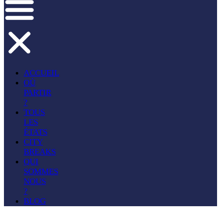
ACCUEIL
OÙ
PARTIR
?
TOUS
LES
ÉTATS
CITY
BREAKS
QUI
SOMMES
NOUS
?
BLOG