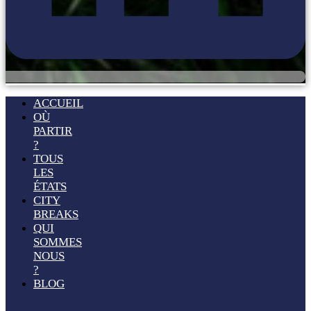
ACCUEIL
OÙ
PARTIR
?
TOUS
LES
ÉTATS
CITY
BREAKS
QUI
SOMMES
NOUS
?
BLOG