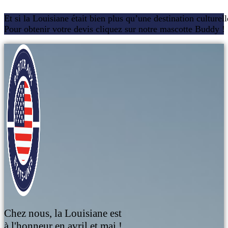
Et si la Louisiane était bien plus qu’une destination culturel
Pour obtenir votre devis cliquez sur notre mascotte Buddy !
Chez nous, la Louisiane est
à l'honneur en avril et mai !