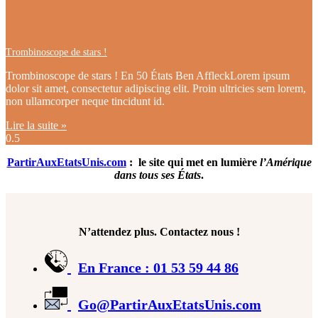
Trombinoscope de stars !
Trombinoscope de stars ! En 50 États Ben AffleckLorem ipsum
dolor sit amet, consectetur adipiscing elit. Proin ultricies sem lorem,
non ullamcorper neque tincidunt id.
Lire la suite »
PartirAuxEtatsUnis.com
: le site qui met en lumière
l’Amérique
dans tous ses États
.
N’attendez plus. Contactez nous !
En France : 01 53 59 44 86
Go@PartirAuxEtatsUnis.com