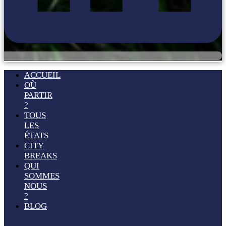
ACCUEIL
OÙ
PARTIR
?
TOUS
LES
ÉTATS
CITY
BREAKS
QUI
SOMMES
NOUS
?
BLOG