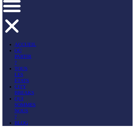
ACCUEIL
OÙ
PARTIR
?
TOUS
LES
ÉTATS
CITY
BREAKS
QUI
SOMMES
NOUS
?
BLOG